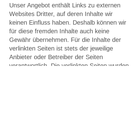
Unser Angebot enthält Links zu externen
Websites Dritter, auf deren Inhalte wir
keinen Einfluss haben. Deshalb können wir
für diese fremden Inhalte auch keine
Gewähr übernehmen. Für die Inhalte der
verlinkten Seiten ist stets der jeweilige
Anbieter oder Betreiber der Seiten
verantwortlich. Die verlinkten Seiten wurden
zum Zeitpunkt der Verlinkung auf mögliche
Rechtsverstöße überprüft. Rechtswidrige
Inhalte waren zum Zeitpunkt der Verlinkung
nicht erkennbar.
Eine permanente inhaltliche Kontrolle der
verlinkten Seiten ist jedoch ohne konkrete
Anhaltspunkte einer Rechtsverletzung nicht